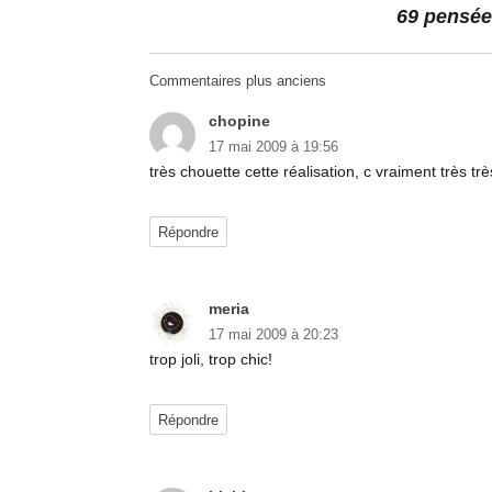
69 pensée
Navigation
Commentaires plus anciens
dans
chopine
dit :
17 mai 2009 à 19:56
les
très chouette cette réalisation, c vraiment très très
commentaires
Répondre
meria
dit :
17 mai 2009 à 20:23
trop joli, trop chic!
Répondre