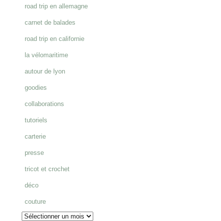
road trip en allemagne
:
carnet de balades
road trip en californie
la vélomaritime
autour de lyon
goodies
collaborations
tutoriels
carterie
presse
tricot et crochet
déco
couture
Archives