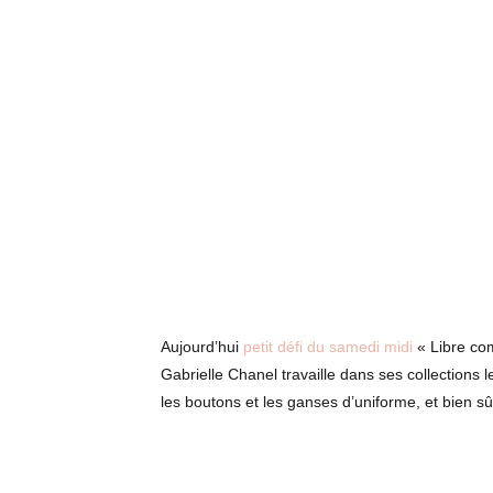
a
Aujourd’hui
petit
défi
du
samedi
midi
« Libre co
Gabrielle Chanel travaille dans ses collections
les boutons et les ganses d’uniforme, et bien s
a