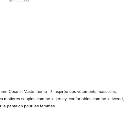
Publié
16 mai 2009
le
mme Coco ». Vaste thème…! Inspirée des vêtements masculins,
 les matières souples comme le jersey, confortables comme le tweed,
ûr le pantalon pour les femmes.