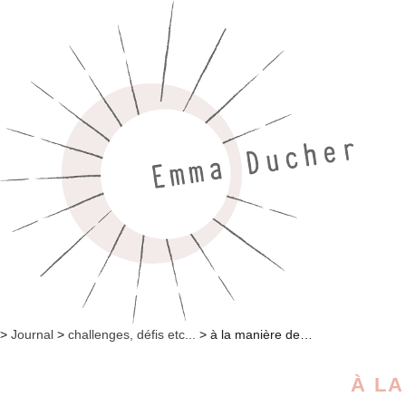
>
Journal
>
challenges, défis etc...
>
à la manière de…
À L