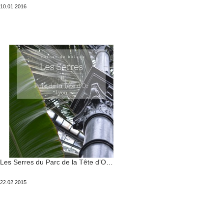
Publié
10.01.2016
le
Les Serres du Parc de la Tête d’Or
Publié
22.02.2015
le