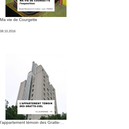
Ma vie de Courgette
Publié
08.10.2016
le
l’appartement témoin des Gratte-ciel de Villeurbanne