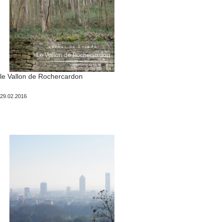
le Vallon de Rochercardon
Publié
29.02.2016
le