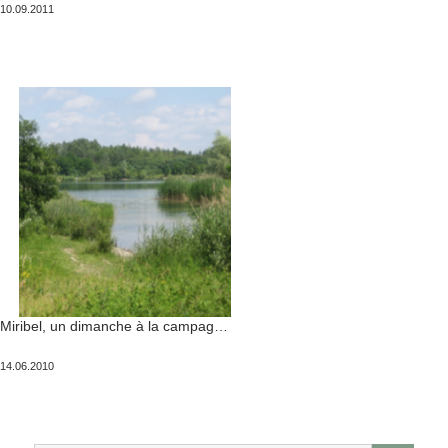
Publié
10.09.2011
le
Miribel, un dimanche à la campagne
Publié
14.06.2010
le