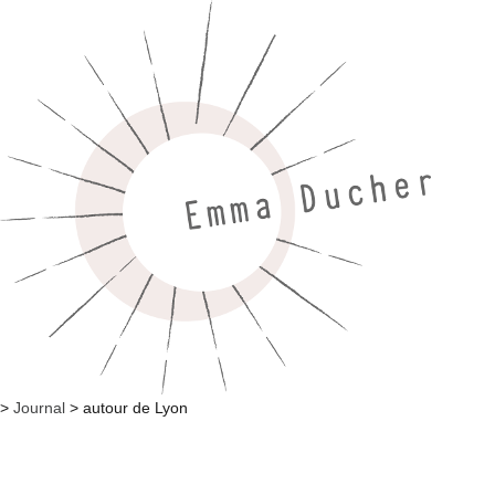
>
Journal
>
autour de Lyon