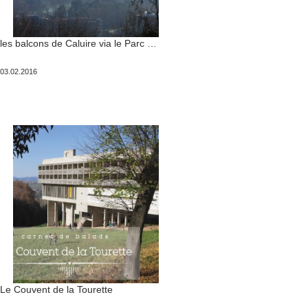
les balcons de Caluire via le Parc de la Tête d’Or
Publié
03.02.2016
le
Le Couvent de la Tourette