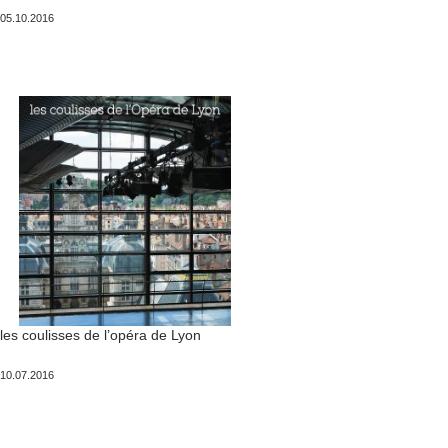
Publié
05.10.2016
le
les coulisses de l’opéra de Lyon
Publié
10.07.2016
le