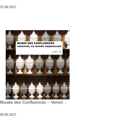
Publié
27.06.2017
le
Musée des Confluences – Venenum, un monde empoisonné
Publié
04.05.2017
le