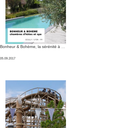
Bonheur & Bohème, la sérénité à 2 pas de Lyon
Publié
05.09.2017
le