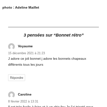
photo : Adeline Maillet
3 pensées sur “Bonnet rétro”
Voyaume
dit :
15 décembre 2021 à 21:23
J adore ce joli bonnet j adore les bonnets chapeaux
différents tous les jours
Répondre
Caroline
dit :
8 février 2022 à 13:31
Il est très facile à faire et à un chic fou.Je l’ai tricoté pour