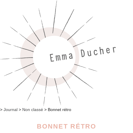
>
Journal
>
Non classé
>
Bonnet rétro
BONNET RÉTRO