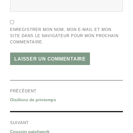
ENREGISTRER MON NOM, MON E-MAIL ET MON
SITE DANS LE NAVIGATEUR POUR MON PROCHAIN
COMMENTAIRE.
Navigation
PRÉCÉDENT
de
Article
Oisillons de printemps
l’article
précédent :
SUIVANT
Article
Coussin patchwork