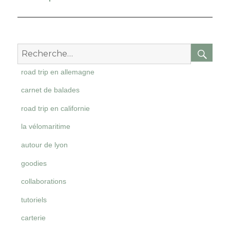
suivant :
RE
Recherche
pour
road trip en allemagne
:
carnet de balades
road trip en californie
la vélomaritime
autour de lyon
goodies
collaborations
tutoriels
carterie