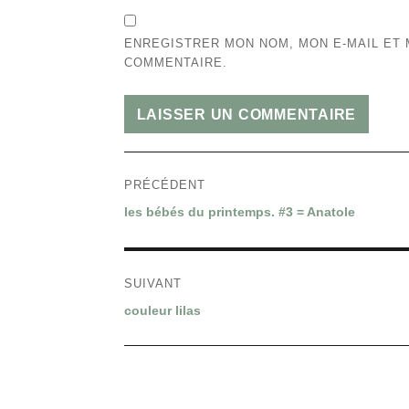
ENREGISTRER MON NOM, MON E-MAIL ET 
COMMENTAIRE.
Navigation
PRÉCÉDENT
de
Article
les bébés du printemps. #3 = Anatole
l’article
précédent :
SUIVANT
Article
couleur lilas
suivant :