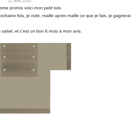
Publié
22 avril 2010
le
mme promis voici mon petit tuto.
ochaine fois, je note, maille après maille ce que je fais, je gagnerai
is sahel, et c’est un bon 6 mois à mon avis.
a