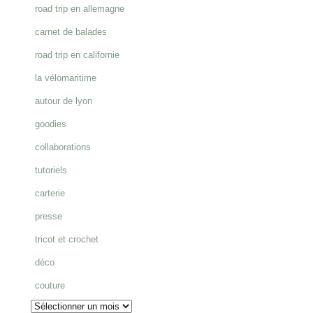
road trip en allemagne
:
carnet de balades
road trip en californie
la vélomaritime
autour de lyon
goodies
collaborations
tutoriels
carterie
presse
tricot et crochet
déco
couture
Archives