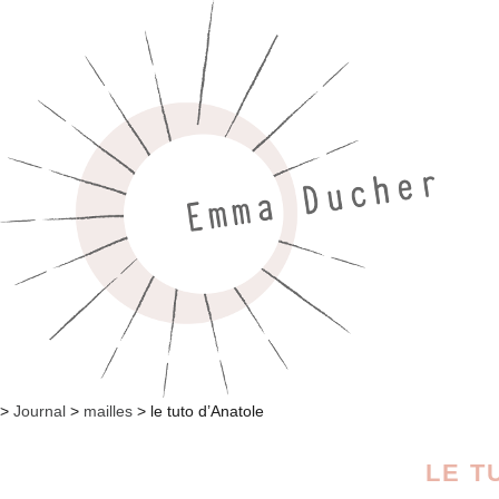
>
Journal
>
mailles
>
le tuto d’Anatole
LE T