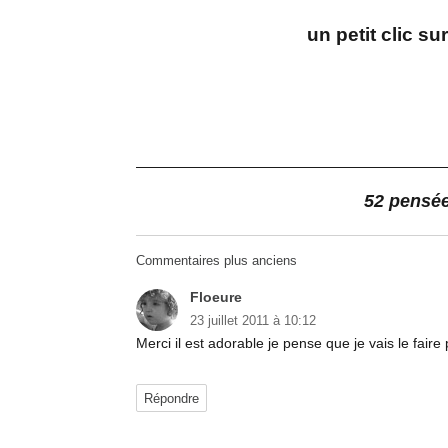
un petit clic s
a
52 pensée
Navigation
Commentaires plus anciens
dans
Floeure
dit :
23 juillet 2011 à 10:12
les
Merci il est adorable je pense que je vais le fai
commentaires
Répondre