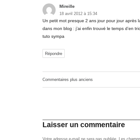
Mireille
dit :
18 avril 2012 à 15:34
Un petit mot presque 2 ans jour pour jour après la 
dans mon blog : j’ai enfin trouvé le temps d’en t
tuto sympa
Répondre
Navigation
Commentaires plus anciens
dans
les
commentaires
Laisser un commentaire
Votre adresse e-mail ne sera pas publiée.
Les champs 