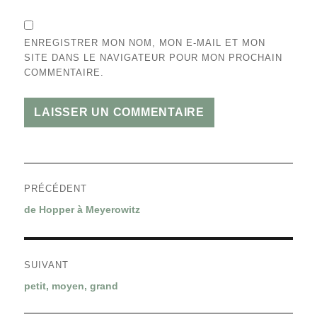
ENREGISTRER MON NOM, MON E-MAIL ET MON
SITE DANS LE NAVIGATEUR POUR MON PROCHAIN
COMMENTAIRE.
Navigation
PRÉCÉDENT
de
Article
de Hopper à Meyerowitz
l’article
précédent :
SUIVANT
Article
petit, moyen, grand
suivant :