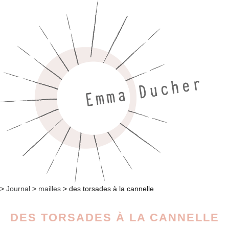
>
Journal
>
mailles
>
des torsades à la cannelle
DES TORSADES À LA CANNELLE