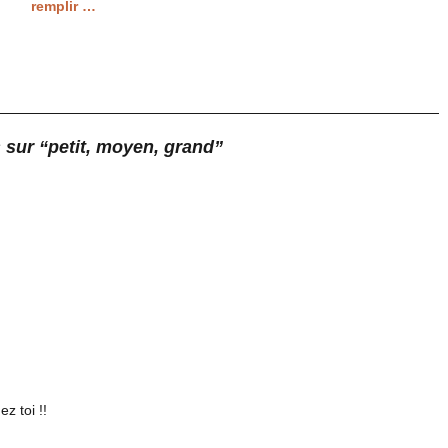
remplir …
 sur “petit, moyen, grand”
z toi !!