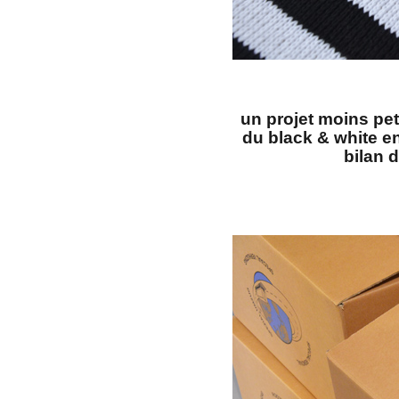
un projet moins peti
du black & white e
bilan 
a