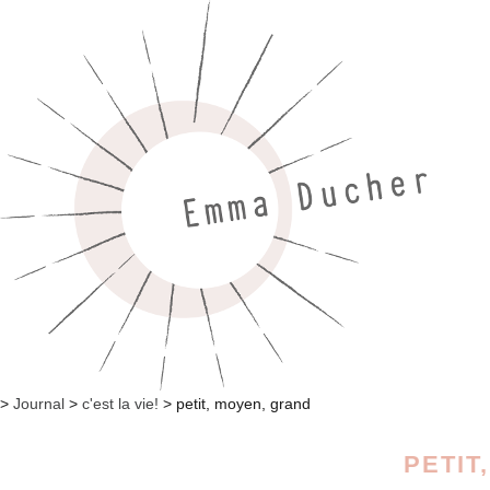
>
Journal
>
c'est la vie!
>
petit, moyen, grand
PETIT