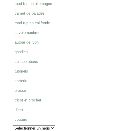
road trip en allemagne
:
carnet de balades
road trip en californie
la vélomaritime
autour de lyon
goodies
collaborations
tutoriels
carterie
presse
tricot et crochet
déco
couture
Archives