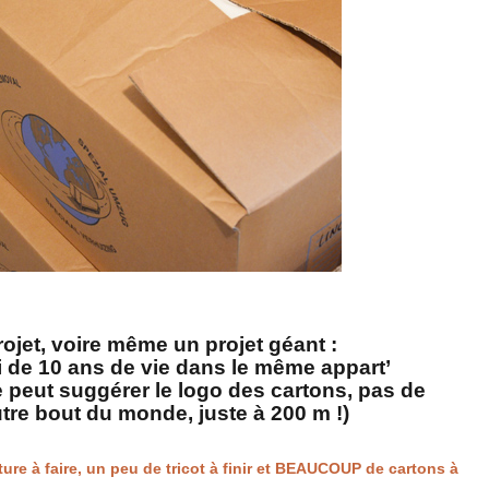
rojet, voire même un projet géant :
tri de 10 ans de vie dans le même appart’
 peut suggérer le logo des cartons, pas de
re bout du monde, juste à 200 m !)
ture à faire, un peu de tricot à finir et BEAUCOUP de cartons à