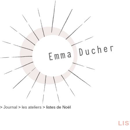
>
Journal
>
les ateliers
>
listes de Noël
LI