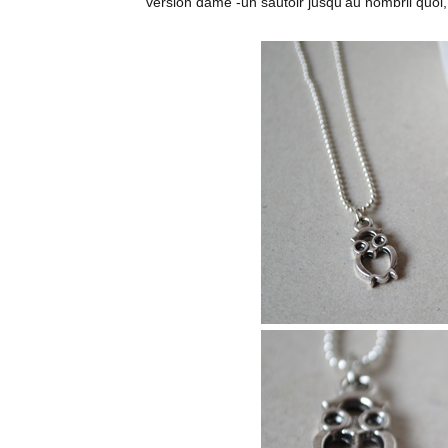
version dame -un sautoir jusqu’au nombril quoi,