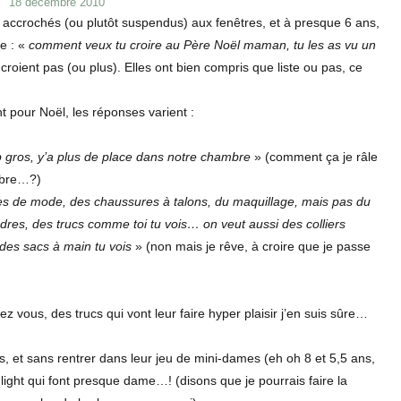
Publié
18 décembre 2010
le
 accrochés (ou plutôt suspendus) aux fenêtres, et à presque 6 ans,
he : «
comment veux tu croire au Père Noël maman, tu les as vu un
’y croient pas (ou plus). Elles ont bien compris que liste ou pas, ce
 pour Noël, les réponses varient :
p gros, y’a plus de place dans notre chambre
» (comment ça je râle
mbre…?)
nes de mode, des chaussures à talons, du maquillage, mais pas du
res, des trucs comme toi tu vois… on veut aussi des colliers
 des sacs à main tu vois
» (non mais je rêve, à croire que je passe
z vous, des trucs qui vont leur faire hyper plaisir j’en suis sûre…
les, et sans rentrer dans leur jeu de mini-dames (eh oh 8 et 5,5 ans,
s light qui font presque dame…! (disons que je pourrais faire la