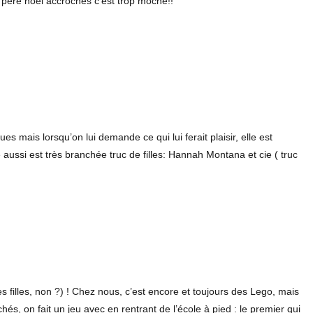
es père noel accroches c’est trop moche!!
s mais lorsqu’on lui demande ce qui lui ferait plaisir, elle est
aussi est très branchée truc de filles: Hannah Montana et cie ( truc
s filles, non ?) ! Chez nous, c’est encore et toujours des Lego, mais
és, on fait un jeu avec en rentrant de l’école à pied : le premier qui