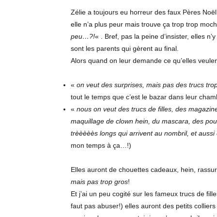
Zélie a toujours eu horreur des faux Pères Noël
elle n’a plus peur mais trouve ça trop trop moc
peu…?!
« . Bref, pas la peine d’insister, elles n
sont les parents qui gèrent au final.
Alors quand on leur demande ce qu’elles veulent
«
on veut des surprises, mais pas des trucs tro
tout le temps que c’est le bazar dans leur cha
«
nous on veut des trucs de filles, des magazi
maquillage de clown hein, du mascara, des poud
trèèèèès longs qui arrivent au nombril, et aussi
mon temps à ça…!)
Elles auront de chouettes cadeaux, hein, rassure
mais pas trop gros
!
Et j’ai un peu cogité sur les fameux trucs de fil
faut pas abuser!) elles auront des petits collier