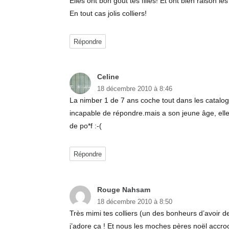
Elles ont bon goût tes filles! Et ont bien raison l
En tout cas jolis colliers!
Répondre
Celine
dit :
18 décembre 2010 à 8:46
La nimber 1 de 7 ans coche tout dans les catalogue
incapable de répondre.mais a son jeune âge, elle 
de po*f :-(
Répondre
Rouge Nahsam
dit :
18 décembre 2010 à 8:50
Très mimi tes colliers (un des bonheurs d’avoir de
j’adore ça ! Et nous les moches pères noël accroch