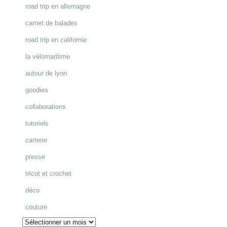
road trip en allemagne
:
carnet de balades
road trip en californie
la vélomaritime
autour de lyon
goodies
collaborations
tutoriels
carterie
presse
tricot et crochet
déco
couture
Archives