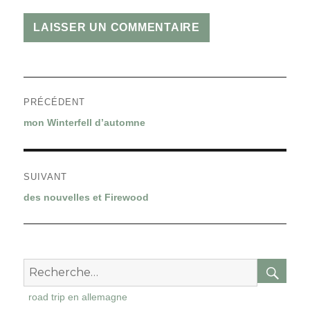
Navigation
PRÉCÉDENT
de
Article
mon Winterfell d’automne
l’article
précédent :
SUIVANT
Article
des nouvelles et Firewood
suivant :
RE
Recherche
pour
road trip en allemagne
: