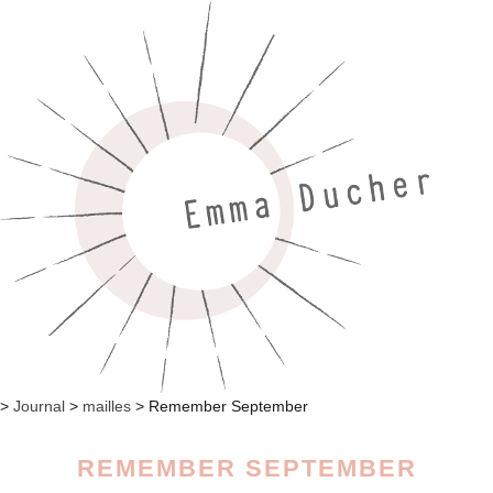
>
Journal
>
mailles
>
Remember September
REMEMBER SEPTEMBER